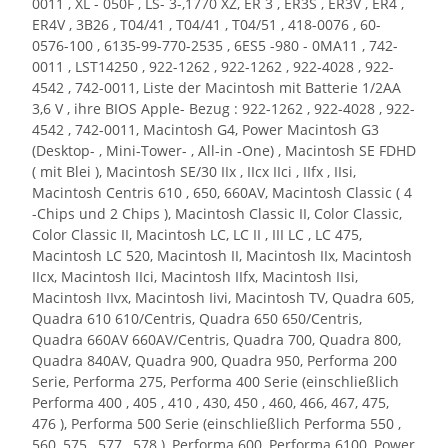
0011 , XL - 050F , LS- 3-,1770 XZ, ER 3 , ER3S , ER3V , ER4 ,
ER4V , 3B26 , T04/41 , T04/41 , T04/51 , 418-0076 , 60-
0576-100 , 6135-99-770-2535 , 6ES5 -980 - 0MA11 , 742-
0011 , LST14250 , 922-1262 , 922-1262 , 922-4028 , 922-
4542 , 742-0011, Liste der Macintosh mit Batterie 1/2AA
3,6 V , ihre BIOS Apple- Bezug : 922-1262 , 922-4028 , 922-
4542 , 742-0011, Macintosh G4, Power Macintosh G3
(Desktop- , Mini-Tower- , All-in -One) , Macintosh SE FDHD
( mit Blei ), Macintosh SE/30 IIx , IIcx IIci , IIfx , IIsi,
Macintosh Centris 610 , 650, 660AV, Macintosh Classic ( 4
-Chips und 2 Chips ), Macintosh Classic II, Color Classic,
Color Classic II, Macintosh LC, LC II , III LC , LC 475,
Macintosh LC 520, Macintosh II, Macintosh IIx, Macintosh
IIcx, Macintosh IIci, Macintosh IIfx, Macintosh IIsi,
Macintosh IIvx, Macintosh Iivi, Macintosh TV, Quadra 605,
Quadra 610 610/Centris, Quadra 650 650/Centris,
Quadra 660AV 660AV/Centris, Quadra 700, Quadra 800,
Quadra 840AV, Quadra 900, Quadra 950, Performa 200
Serie, Performa 275, Performa 400 Serie (einschließlich
Performa 400 , 405 , 410 , 430, 450 , 460, 466, 467, 475,
476 ), Performa 500 Serie (einschließlich Performa 550 ,
560, 575 , 577 , 578 ), Performa 600, Performa 6100, Power