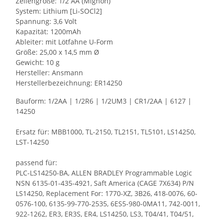
Zellengröße: 1/2 AA (Mignon)
System: Lithium [Li-SOCl2]
Spannung: 3,6 Volt
Kapazität: 1200mAh
Ableiter: mit Lötfahne U-Form
Größe: 25,00 x 14,5 mm Ø
Gewicht: 10 g
Hersteller: Ansmann
Herstellerbezeichnung: ER14250
Bauform: 1/2AA | 1/2R6 | 1/2UM3 | CR1/2AA | 6127 |
14250
Ersatz für: MBB1000, TL-2150, TL2151, TL5101, LS14250,
LST-14250
passend für:
PLC-LS14250-BA, ALLEN BRADLEY Programmable Logic
NSN 6135-01-435-4921, Saft America (CAGE 7X634) P/N
LS14250, Replacement For: 1770-XZ, 3B26, 418-0076, 60-
0576-100, 6135-99-770-2535, 6ES5-980-0MA11, 742-0011,
922-1262, ER3, ER3S, ER4, LS14250, LS3, T04/41, T04/51,