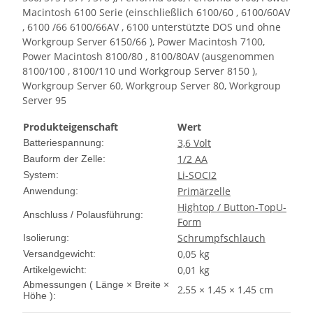
Macintosh 6100 Serie (einschließlich 6100/60 , 6100/60AV
, 6100 /66 6100/66AV , 6100 unterstützte DOS und ohne
Workgroup Server 6150/66 ), Power Macintosh 7100,
Power Macintosh 8100/80 , 8100/80AV (ausgenommen
8100/100 , 8100/110 und Workgroup Server 8150 ),
Workgroup Server 60, Workgroup Server 80, Workgroup
Server 95
Produkteigenschaft
Wert
3,6 Volt
Batteriespannung:
1/2 AA
Bauform der Zelle:
Li-SOCI2
System:
Primärzelle
Anwendung:
Hightop / Button-Top
U-
Anschluss / Polausführung:
Form
Schrumpfschlauch
Isolierung:
0,05 kg
Versandgewicht:
0,01
kg
Artikelgewicht:
Abmessungen ( Länge × Breite ×
2,55 × 1,45 × 1,45 cm
Höhe ):