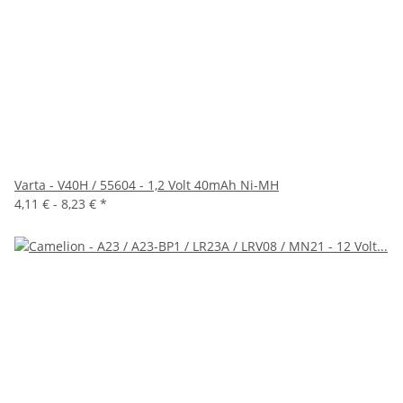
Varta - V40H / 55604 - 1,2 Volt 40mAh Ni-MH
4,11 € -
8,23 €
*