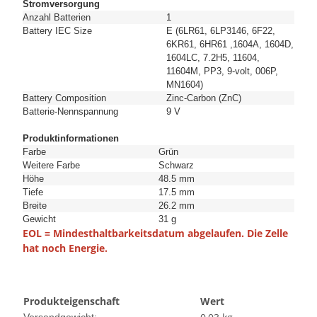
Stromversorgung
Anzahl Batterien
1
Battery IEC Size
E (6LR61, 6LP3146, 6F22,
6KR61, 6HR61 ,1604A, 1604D,
1604LC, 7.2H5, 11604,
11604M, PP3, 9-volt, 006P,
MN1604)
Battery Composition
Zinc-Carbon (ZnC)
Batterie-Nennspannung
9 V
Produktinformationen
Farbe
Grün
Weitere Farbe
Schwarz
Höhe
48.5 mm
Tiefe
17.5 mm
Breite
26.2 mm
Gewicht
31 g
EOL = Mindesthaltbarkeitsdatum abgelaufen. Die Zelle
hat noch Energie.
Produkteigenschaft
Wert