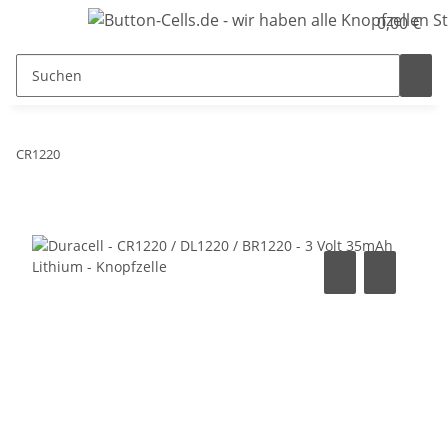
0,00 €
CR1220