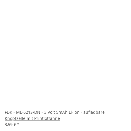
FDK - ML-621S/DN - 3 Volt 5mAh Li-Ion - aufladbare
Knopfzelle mit Printlötfahne
3,59 €
*