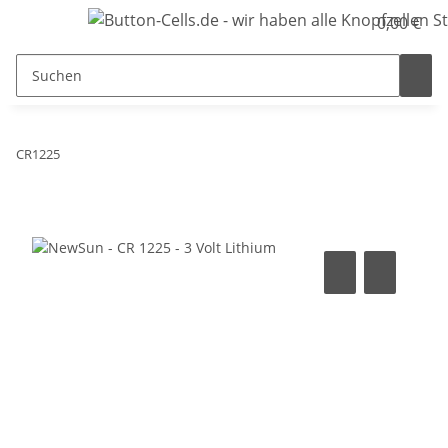
0,00 €
CR1225