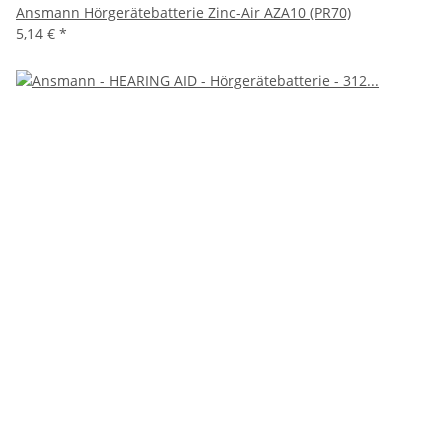
Ansmann Hörgerätebatterie Zinc-Air AZA10 (PR70)
5,14 €
*