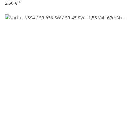
2,56 €
*