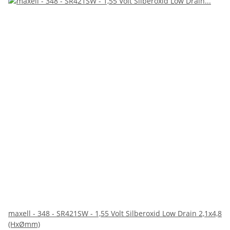
maxell - 348 - SR421SW - 1,55 Volt Silberoxid Low Drain 2,1x4,8
(HxØmm)