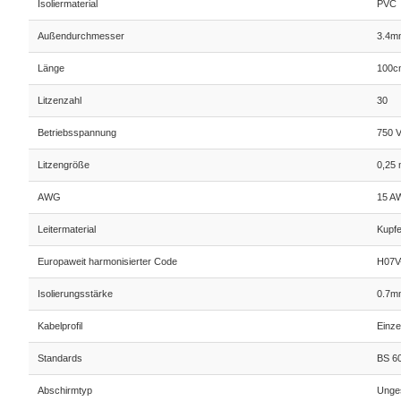
Isoliermaterial
PVC
Außendurchmesser
3.4m
Länge
100c
Litzenzahl
30
Betriebsspannung
750 
Litzengröße
0,25
AWG
15 A
Leitermaterial
Kupfe
Europaweit harmonisierter Code
H07V
Isolierungsstärke
0.7m
Kabelprofil
Einze
Standards
BS 6
Abschirmtyp
Unge