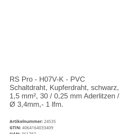
RS Pro - H07V-K - PVC
Schaltdraht, Kupferdraht, schwarz,
1,5 mm², 30 / 0,25 mm Aderlitzen /
Ø 3,4mm,- 1 lfm.
Artikelnummer:
24535
GTIN:
4064164033409
HAN:
361787