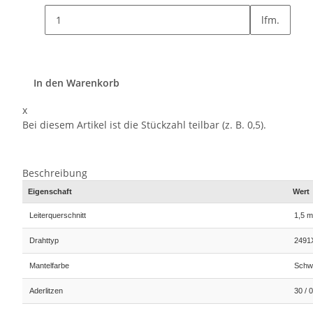
lfm.
In den Warenkorb
x
Bei diesem Artikel ist die Stückzahl teilbar (z. B. 0,5).
Beschreibung
Eigenschaft
Wert
Leiterquerschnitt
1,5 
Drahttyp
2491
Mantelfarbe
Schw
Aderlitzen
30 / 