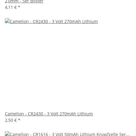
2,0mm - 5er Blister
4,11 €
*
Camelion - CR2430 - 3 Volt 270mAh Lithium
2,50 €
*