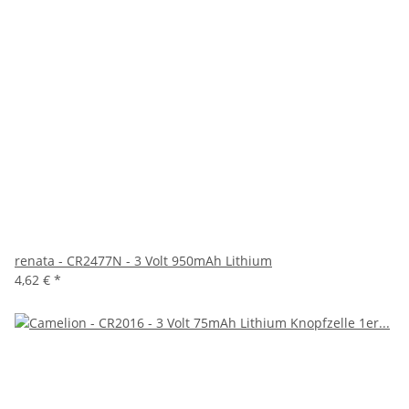
renata - CR2477N - 3 Volt 950mAh Lithium
4,62 €
*