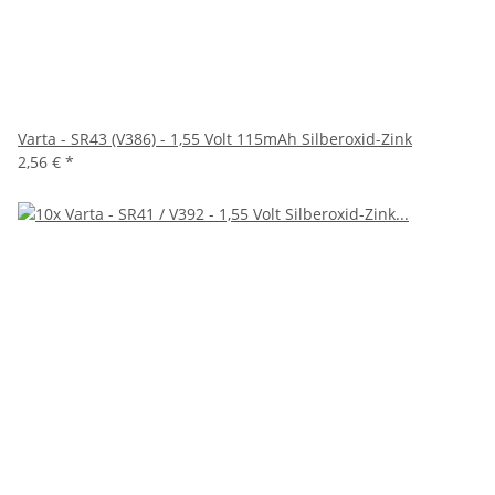
Varta - SR43 (V386) - 1,55 Volt 115mAh Silberoxid-Zink
2,56 €
*