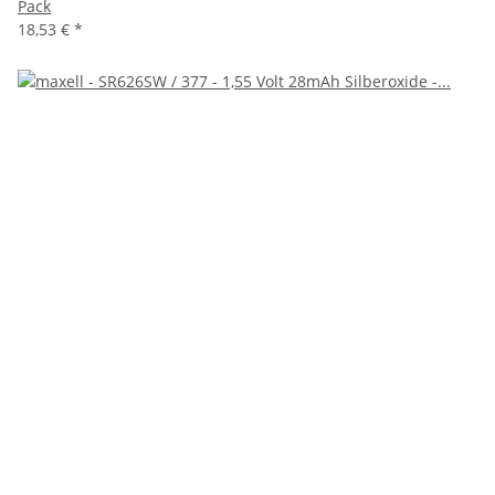
Pack
18,53 €
*