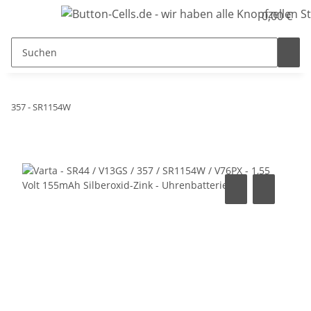
0,00 €
357 - SR1154W