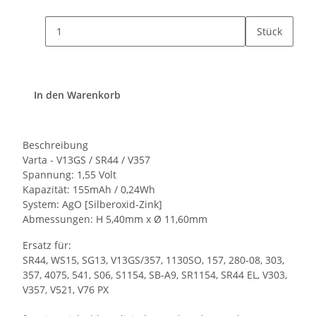
Stück
In den Warenkorb
Beschreibung
Varta - V13GS / SR44 / V357
Spannung: 1,55 Volt
Kapazität: 155mAh / 0,24Wh
System: AgO [Silberoxid-Zink]
Abmessungen: H 5,40mm x Ø 11,60mm
Ersatz für:
SR44, WS15, SG13, V13GS/357, 1130SO, 157, 280-08, 303,
357, 4075, 541, S06, S1154, SB-A9, SR1154, SR44 EL, V303,
V357, V521, V76 PX