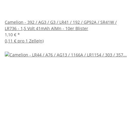
Camelion - 392 / AG3 / G3 / LR41 / 192 / GP92A / SR41W /
LR736 - 1,5 Volt 41mAh AlMn - 10er Blister
1,10 €
*
0,11 € pro 1 Zelle(n)