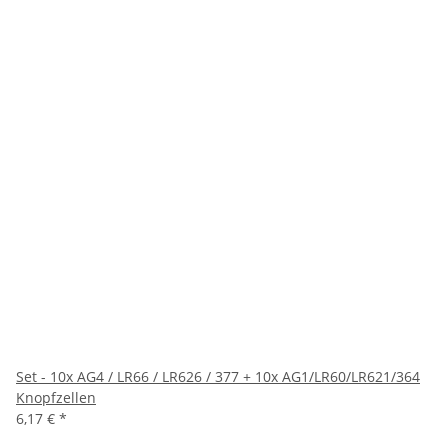
Set - 10x AG4 / LR66 / LR626 / 377 + 10x AG1/LR60/LR621/364
Knopfzellen
6,17 €
*