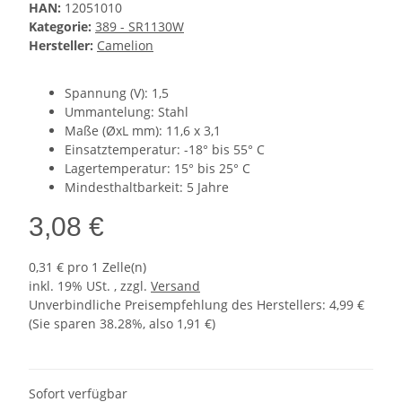
HAN:
12051010
Kategorie:
389 - SR1130W
Hersteller:
Camelion
Spannung (V): 1,5
Ummantelung: Stahl
Maße (ØxL mm): 11,6 x 3,1
Einsatztemperatur: -18° bis 55° C
Lagertemperatur: 15° bis 25° C
Mindesthaltbarkeit: 5 Jahre
3,08 €
0,31 € pro 1 Zelle(n)
inkl. 19% USt. , zzgl.
Versand
Unverbindliche Preisempfehlung des Herstellers
:
4,99 €
(Sie sparen
38.28%
, also
1,91 €
)
Sofort verfügbar