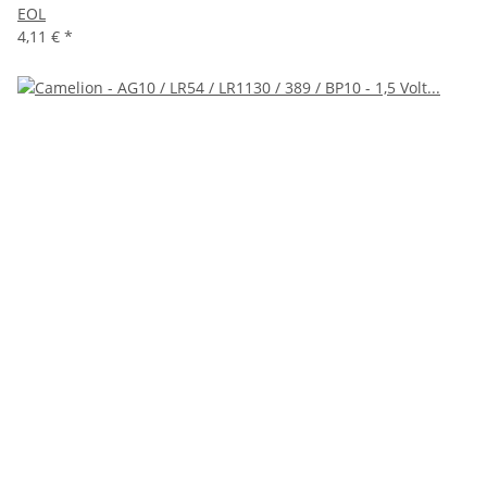
EOL
4,11 €
*