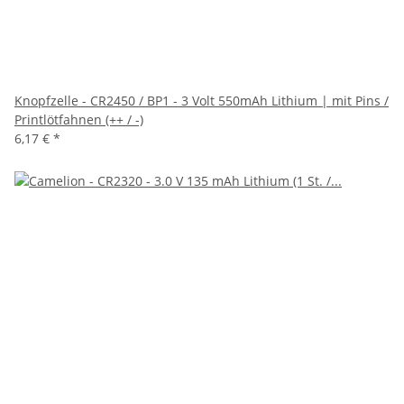
Knopfzelle - CR2450 / BP1 - 3 Volt 550mAh Lithium | mit Pins /
Printlötfahnen (++ / -)
6,17 €
*