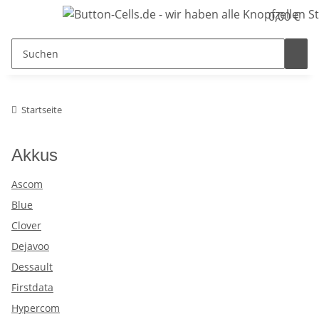
0,00 €
Startseite
Akkus
Ascom
Blue
Clover
Dejavoo
Dessault
Firstdata
Hypercom