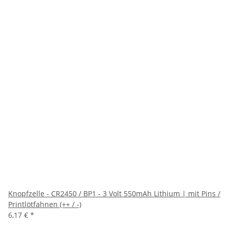
Knopfzelle - CR2450 / BP1 - 3 Volt 550mAh Lithium | mit Pins /
Printlötfahnen (++ / -)
6,17 €
*