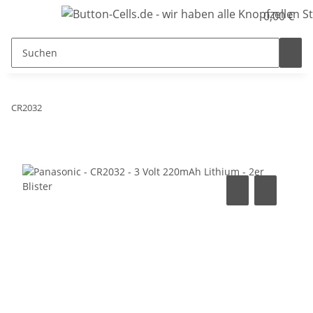
0,00 €
CR2032