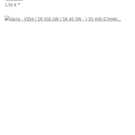
2,56 €
*