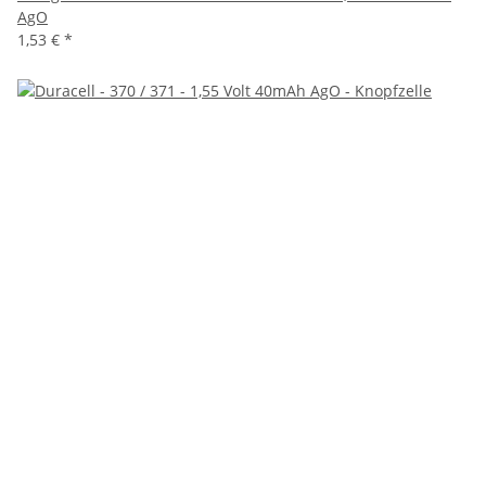
AgO
1,53 €
*