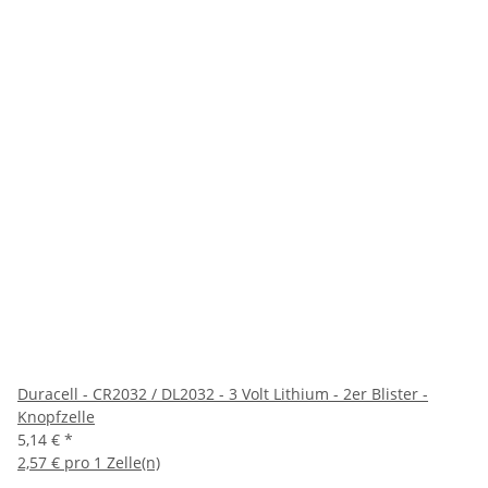
Duracell - CR2032 / DL2032 - 3 Volt Lithium - 2er Blister -
Knopfzelle
5,14 €
*
2,57 € pro 1 Zelle(n)