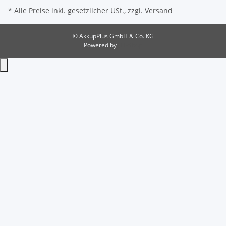
* Alle Preise inkl. gesetzlicher USt., zzgl.
Versand
© AkkupPlus GmbH & Co. KG
Powered by
JTL-Shop