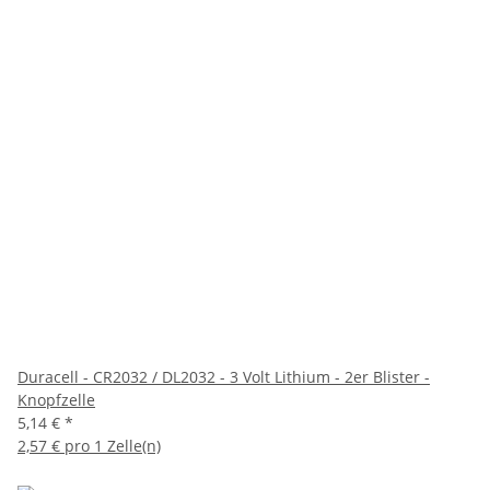
Duracell - CR2032 / DL2032 - 3 Volt Lithium - 2er Blister -
Knopfzelle
5,14 €
*
2,57 € pro 1 Zelle(n)