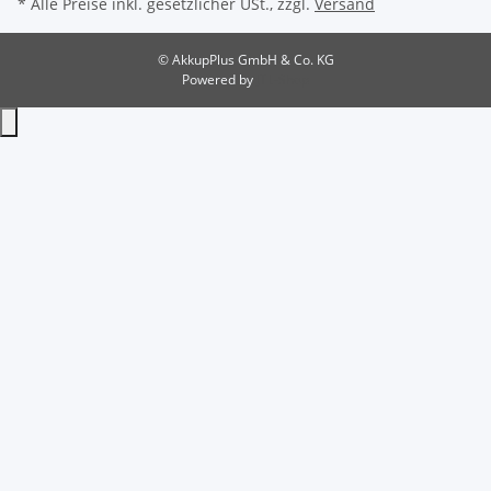
* Alle Preise inkl. gesetzlicher USt., zzgl.
Versand
© AkkupPlus GmbH & Co. KG
Powered by
JTL-Shop