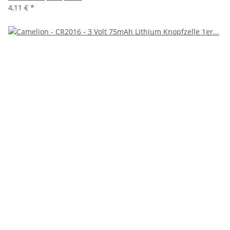
4,11 €
*